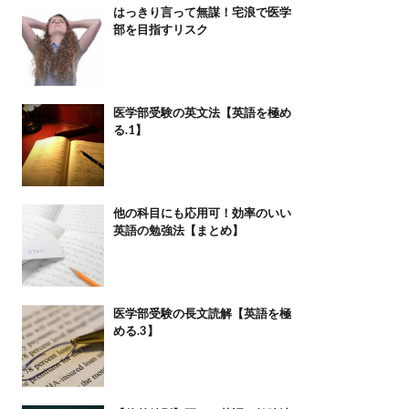
はっきり言って無謀！宅浪で医学
部を目指すリスク
医学部受験の英文法【英語を極め
る.1】
他の科目にも応用可！効率のいい
英語の勉強法【まとめ】
医学部受験の長文読解【英語を極
める.3】