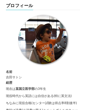
プロフィール
名前
吉田サトシ
経歴
現在は
某国立医学部
の3年生
現役時代から英語には自信がある(特に英文法)
ちなみに現役合格(センター試験は得点率8割後半)