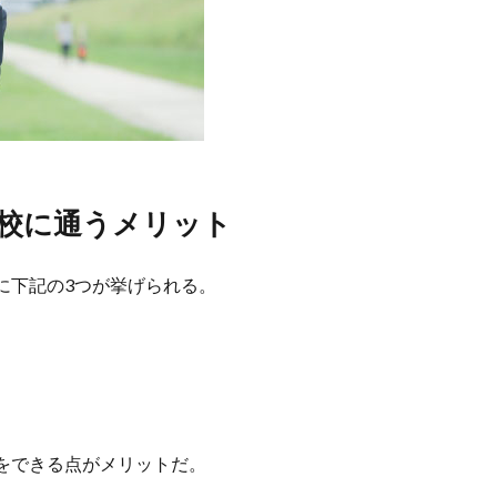
校に通うメリット
に下記の3つが挙げられる。
をできる点がメリットだ。
。